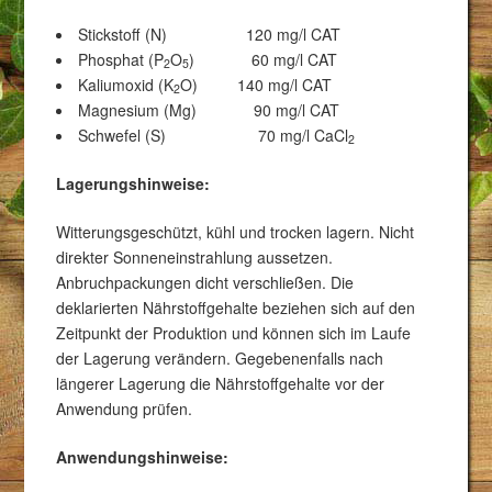
Stickstoff (N) 120 mg/l CAT
Phosphat (P
O
) 60 mg/l CAT
2
5
Kaliumoxid (K
O) 140 mg/l CAT
2
Magnesium (Mg) 90 mg/l CAT
Schwefel (S) 70 mg/l CaCl
2
Lagerungshinweise:
Witterungsgeschützt, kühl und trocken lagern. Nicht
direkter Sonneneinstrahlung aussetzen.
Anbruchpackungen dicht verschließen. Die
deklarierten Nährstoffgehalte beziehen sich auf den
Zeitpunkt der Produktion und können sich im Laufe
der Lagerung verändern. Gegebenenfalls nach
längerer Lagerung die Nährstoffgehalte vor der
Anwendung prüfen.
Anwendungshinweise: