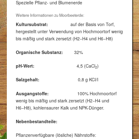
Spezielle Pflanz- und Blumenerde
Weitere Informationen zu Moorbeeterde:
Kultursubstrat:
auf der Basis von Torf,
hergestellt unter Verwendung von Hochmoortorf wenig
bis mäßig und stark zersetzt (H2−H4 und H6−H8)
Organische Substanz:
32%
pH-Wert:
4,5 (CaCl
)
2
Salzgehalt:
0,8 g KCI/I
Ausgangstoffe:
100% Hochmoortorf
wenig bis mäßig und stark zersetzt (H2−H4 und
H6−H8), kohlensaurer Kalk und NPK-Dünger.
Nebenbestandteile:
Pflanzenverfügbare (lösliche) Nährstoffe: